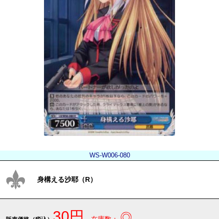
WS-W006-080
身構える沙耶（R）
30円
◎
在庫数：