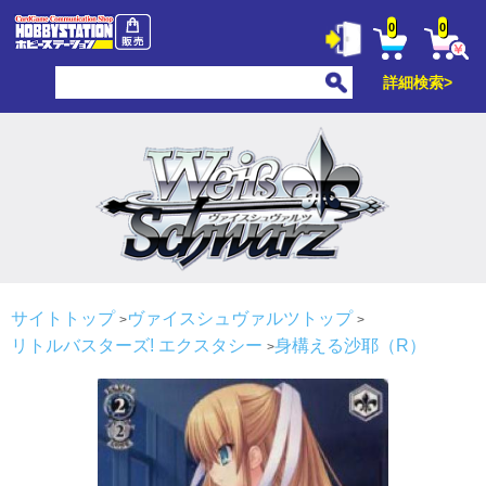
0
0
詳細検索>
サイトトップ
ヴァイスシュヴァルツトップ
リトルバスターズ! エクスタシー
身構える沙耶（R）