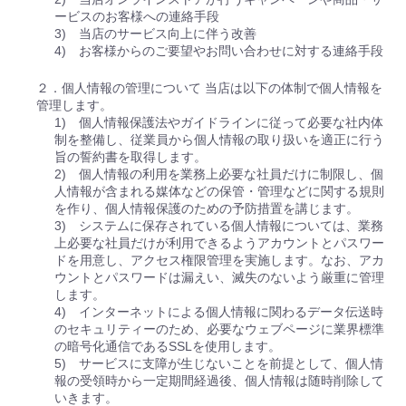
ービスのお客様への連絡手段
3) 当店のサービス向上に伴う改善
4) お客様からのご要望やお問い合わせに対する連絡手段
２．個人情報の管理について 当店は以下の体制で個人情報を
管理します。
1) 個人情報保護法やガイドラインに従って必要な社内体
制を整備し、従業員から個人情報の取り扱いを適正に行う
旨の誓約書を取得します。
2) 個人情報の利用を業務上必要な社員だけに制限し、個
人情報が含まれる媒体などの保管・管理などに関する規則
を作り、個人情報保護のための予防措置を講じます。
3) システムに保存されている個人情報については、業務
上必要な社員だけが利用できるようアカウントとパスワー
ドを用意し、アクセス権限管理を実施します。なお、アカ
ウントとパスワードは漏えい、滅失のないよう厳重に管理
します。
4) インターネットによる個人情報に関わるデータ伝送時
のセキュリティーのため、必要なウェブページに業界標準
の暗号化通信であるSSLを使用します。
5) サービスに支障が生じないことを前提として、個人情
報の受領時から一定期間経過後、個人情報は随時削除して
いきます。