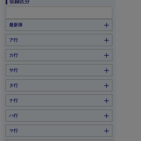
収録区分
最新弾
ア行
カ行
サ行
タ行
ナ行
ハ行
マ行