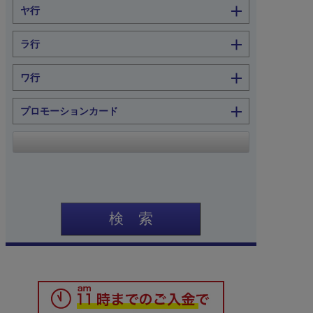
ヤ行
ラ行
ワ行
プロモーションカード
検 索