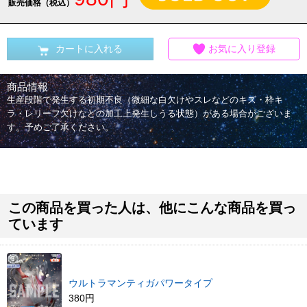
販売価格（税込）
カートに入れる
お気に入り登録
商品情報
生産段階で発生する初期不良（微細な白欠けやスレなどのキズ・枠キ
ラ・レリーフ欠けなどの加工上発生しうる状態）がある場合がございま
す。予めご了承ください。
この商品を買った人は、他にこんな商品を買っ
ています
ウルトラマンティガパワータイプ
380円