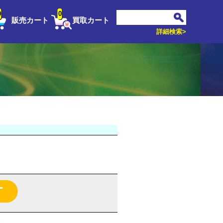
0
0
販売カート
買取カート
詳細検索>