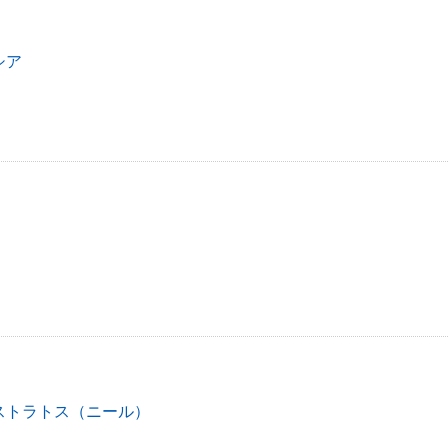
シア
ストラトス（ニール）