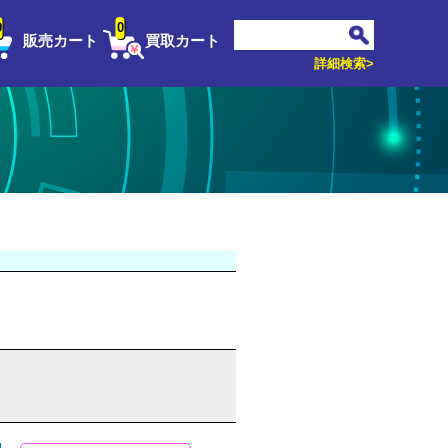
0
0
販売カート
買取カート
詳細検索>