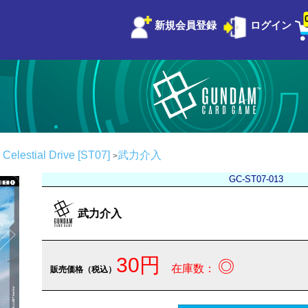
新規会員登録
ログイン
stial Drive [ST07]
武力介入
GC-ST07-013
武力介入
30円
◎
在庫数：
販売価格（税込）