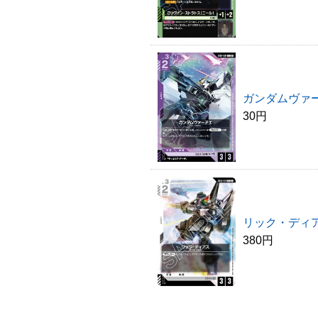
ガンダムヴァ
30円
リック・ディ
380円