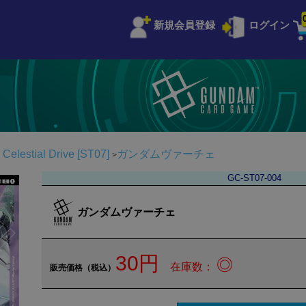
新規会員登録
ログイン
stial Drive [ST07]
ガンダムヴァーチェ
GC-ST07-004
ガンダムヴァーチェ
30円
◎
在庫数：
販売価格（税込）