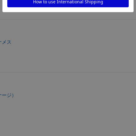
ナメス
ナージ）