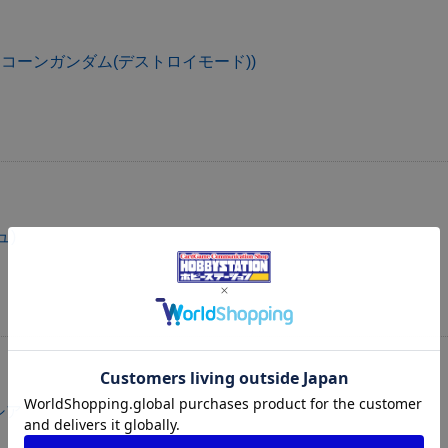
ニコーンガンダム(デストロイモード))
ュ)
シア