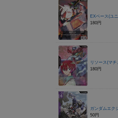
EXベース(ユ
180円
リソース(マチ
180円
ガンダムエク
50円