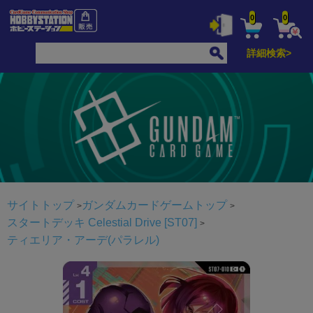
0
0
詳細検索>
サイトトップ
ガンダムカードゲームトップ
スタートデッキ Celestial Drive [ST07]
ティエリア・アーデ(パラレル)