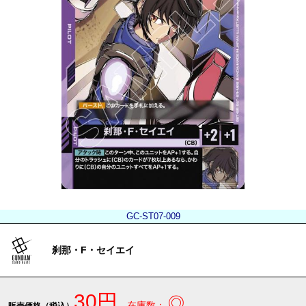
GC-ST07-009
刹那・F・セイエイ
30円
◎
在庫数：
販売価格（税込）