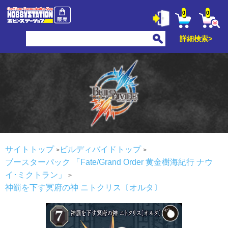
0
0
詳細検索>
サイトトップ
ビルディバイドトップ
ブースターパック 「Fate/Grand Order 黄金樹海紀行 ナウ
イ･ミクトラン」
神罰を下す冥府の神 ニトクリス〔オルタ〕