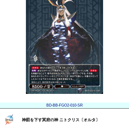
BD-BB-FGO2-010-SR
神罰を下す冥府の神 ニトクリス〔オルタ〕