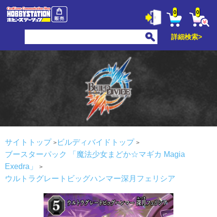
0
0
詳細検索>
サイトトップ
ビルディバイドトップ
ブースターパック 「魔法少女まどか☆マギカ Magia
Exedra」
ウルトラグレートビッグハンマー深月フェリシア