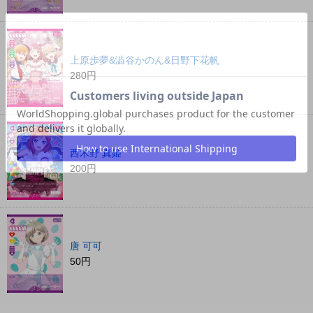
上原歩夢&澁谷かのん&日野下花帆
280円
西木野 真姫
200円
唐 可可
50円