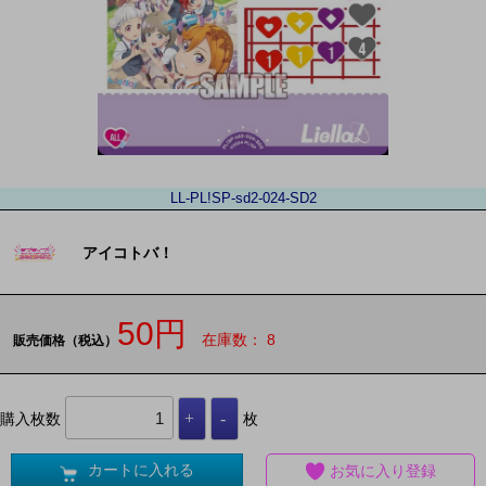
LL-PL!SP-sd2-024-SD2
アイコトバ！
50円
在庫数： 8
販売価格（税込）
購入枚数
枚
カートに入れる
お気に入り登録