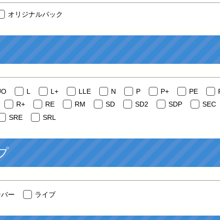
オリジナルパック
UO
L
L+
LLE
N
P
P+
PE
R+
RE
RM
SD
SD2
SDP
SEC
SRE
SRL
プ
ンバー
ライブ