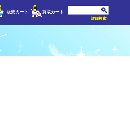
0
0
販売カート
買取カート
詳細検索>