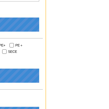
PE+
PE＋
SECE