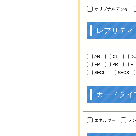
オリジナルデッキ
レアリティ
AR
CL
D
PP
PR
R
SECL
SECS
カードタイ
エネルギー
メ