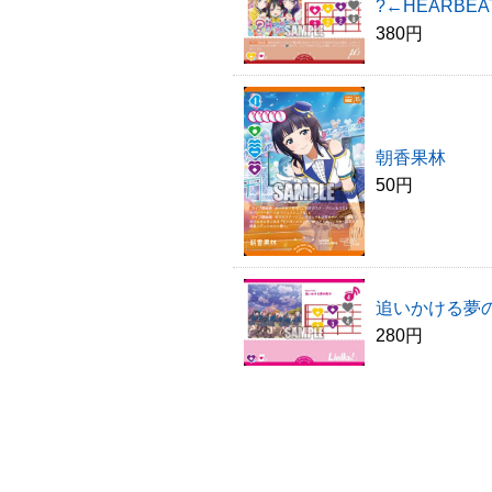
?←HEARBEA
380円
朝香果林
50円
追いかける夢
280円