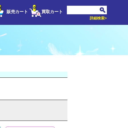
0
0
販売カート
買取カート
詳細検索>