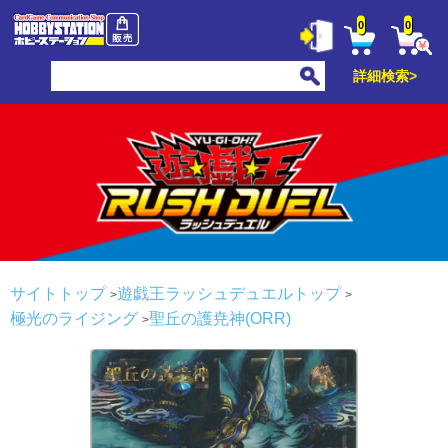
0
0
詳細検索>
サイトトップ
遊戯王ラッシュデュエルトップ
極光のライジング
聖丘の護尭神(ORR)