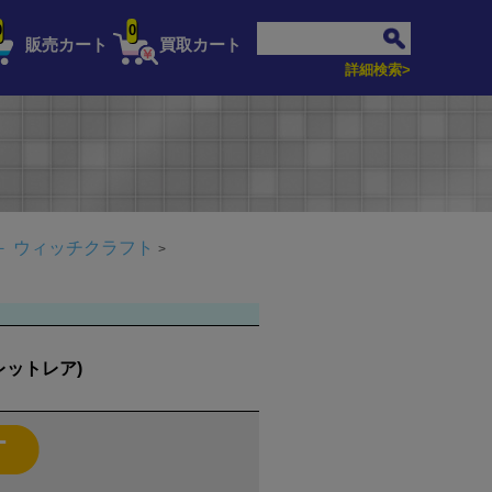
0
0
販売カート
買取カート
詳細検索>
－
ウィッチクラフト
ットレア)