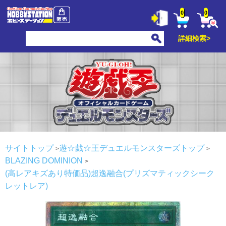
0
0
詳細検索>
サイトトップ
遊☆戯☆王デュエルモンスターズトップ
BLAZING DOMINION
(高レアキズあり特価品)超逸融合(プリズマティックシーク
レットレア)