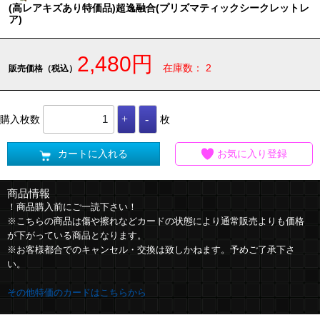
(高レアキズあり特価品)超逸融合(プリズマティックシークレットレ
ア)
2,480円
在庫数： 2
販売価格（税込）
購入枚数
枚
カートに入れる
お気に入り登録
商品情報
！商品購入前にご一読下さい！
※こちらの商品は傷や擦れなどカードの状態により通常販売よりも価格
が下がっている商品となります。
※お客様都合でのキャンセル・交換は致しかねます。予めご了承下さ
い。
その他特価のカードはこちらから