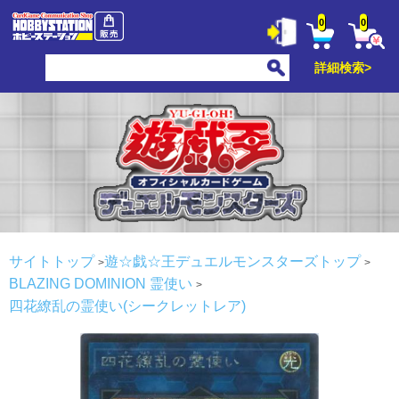
0
0
詳細検索>
サイトトップ
遊☆戯☆王デュエルモンスターズトップ
BLAZING DOMINION
霊使い
四花繚乱の霊使い(シークレットレア)