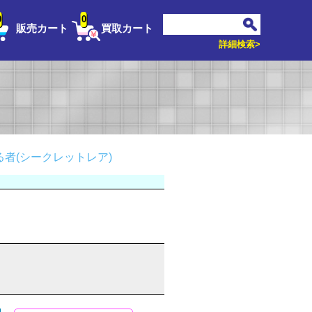
0
0
販売カート
買取カート
詳細検索>
者(シークレットレア)