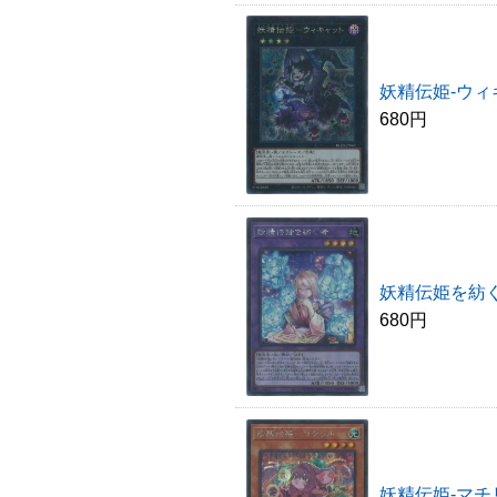
妖精伝姫-ウィ
680円
妖精伝姫を紡ぐ
680円
妖精伝姫-マチ