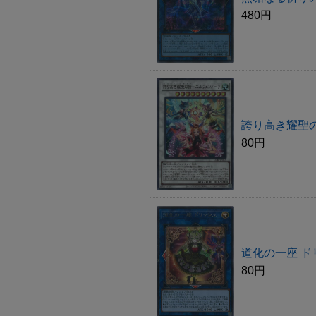
480円
誇り高き耀聖の
80円
道化の一座 ド
80円