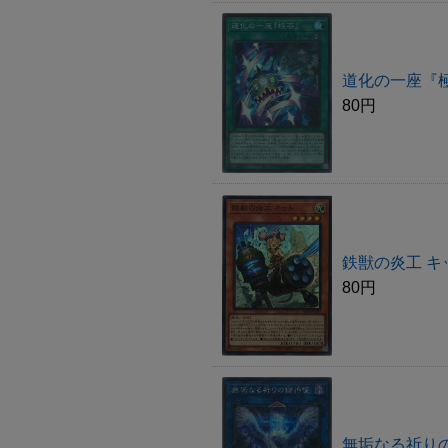
道化の一座『極
80円
鉄獣の炎工 キ
80円
無垢なる祈りの