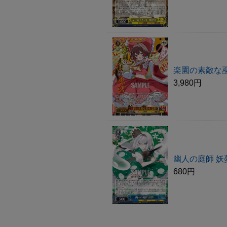
楽園の素敵な巫女
3,980円
幽人の庭師 妖夢
680円