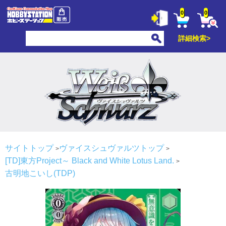
0
0
詳細検索>
サイトトップ
ヴァイスシュヴァルツトップ
[TD]東方Project～ Black and White Lotus Land.
古明地こいし(TDP)