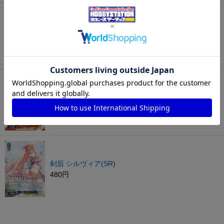
使徒 オリビエ(SR)
480円
陸上部 部長 レヴィア(SR)
320円
剣后 シルヴィア(SR)
480円