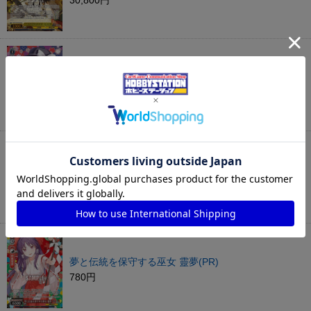
30,800円
宇佐見蓮子(PR)
180円
マエリベリー・ハーン(PR)
180円
夢と伝統を保守する巫女 靈夢(PR)
780円