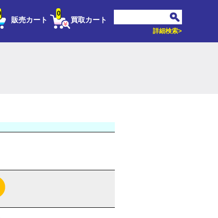
0
0
販売カート
買取カート
詳細検索>