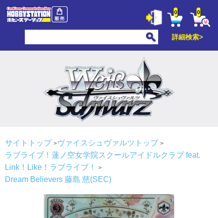
0
0
詳細検索>
サイトトップ
ヴァイスシュヴァルツトップ
ラブライブ！蓮ノ空女学院スクールアイドルクラブ feat.
Link！Like！ラブライブ！
Dream Believers 藤島 慈(SEC)