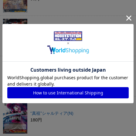
死者の大魔法使い アインズ(N)
680円
絶対なる忠誠 アルベド(HRR)
680円
“真祖”シャルティア(N)
180円