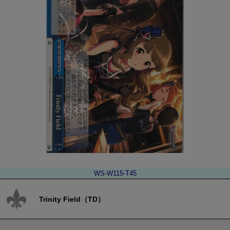
WS-W115-T45
Trinity Field（TD）