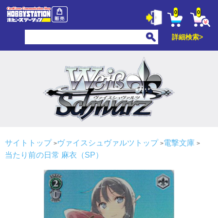
0
0
詳細検索>
サイトトップ
ヴァイスシュヴァルツトップ
電撃文庫
当たり前の日常 麻衣（SP）