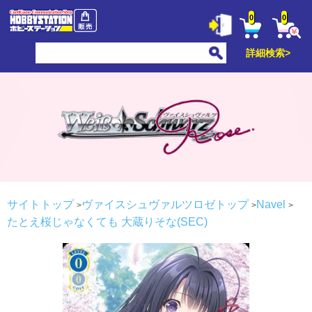
0
0
詳細検索>
サイトトップ
ヴァイスシュヴァルツロゼトップ
Navel
たとえ桜じゃなくても 大蔵りそな(SEC)