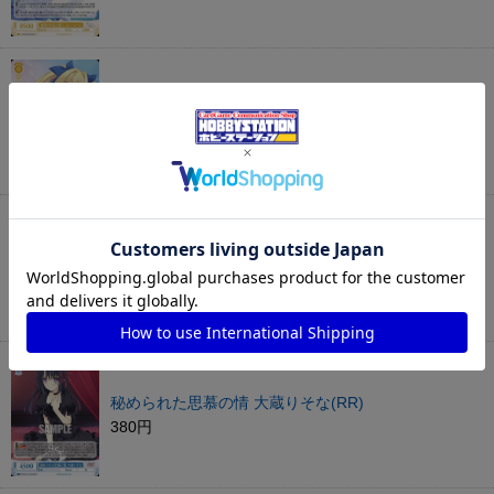
お嬢様の品格 ユルシュール(RR)
180円
たとえ桜じゃなくても 大蔵りそな(RR)
680円
秘められた思慕の情 大蔵りそな(RR)
380円