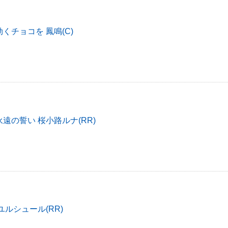
くチョコを 鳳鳴(C)
遠の誓い 桜小路ルナ(RR)
ユルシュール(RR)