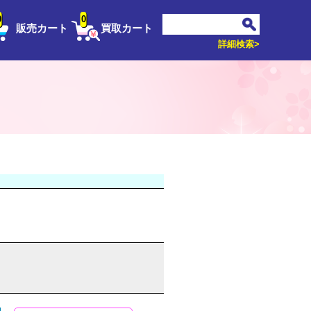
0
0
販売カート
買取カート
詳細検索>