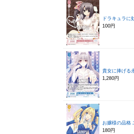
ドラキュラに効
100円
貴女に捧げる永
1,280円
お嬢様の品格 
180円