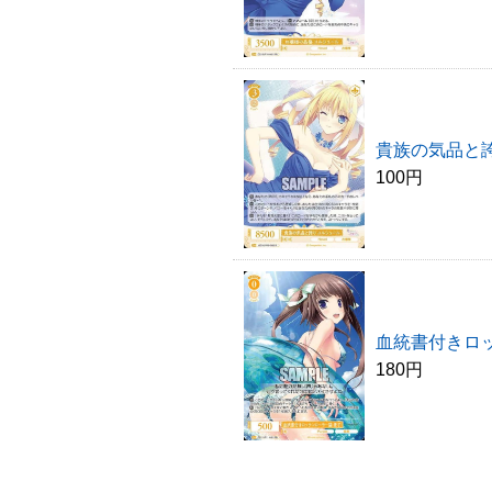
貴族の気品と誇
100円
血統書付きロッ
180円