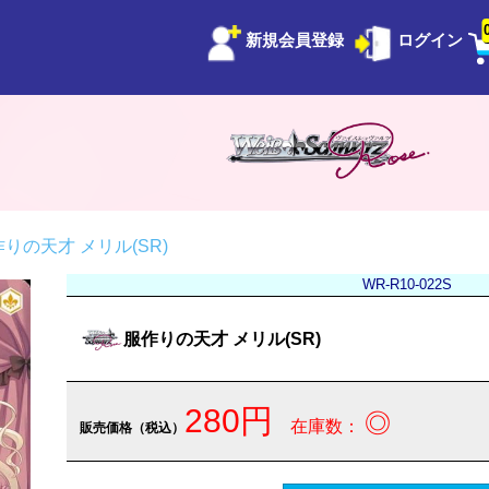
新規会員登録
ログイン
りの天才 メリル(SR)
WR-R10-022S
服作りの天才 メリル(SR)
280円
◎
在庫数：
販売価格（税込）