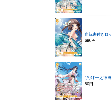
血統書付きロッ
680円
“八剣”一之神 春
80円