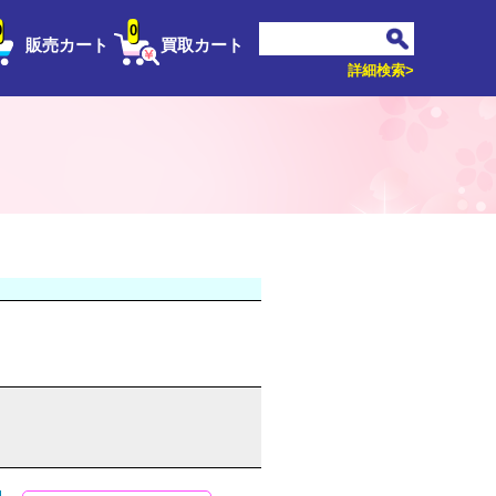
0
0
販売カート
買取カート
詳細検索>