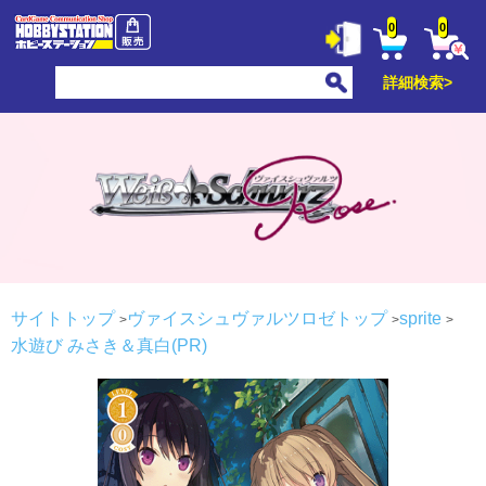
0
0
詳細検索>
サイトトップ
ヴァイスシュヴァルツロゼトップ
sprite
水遊び みさき＆真白(PR)