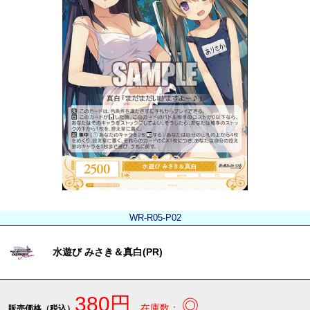
WR-R05-P02
水遊び みさき＆真白(PR)
380円
◎
在庫数：
販売価格（税込）