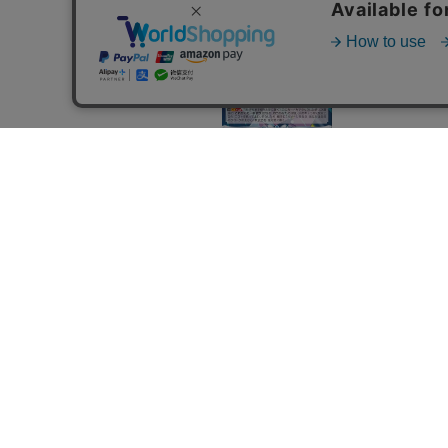
飛び立った優等生
180円
sprite RR
22,800円