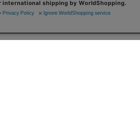
 莉佳(SR)
以下4コンセット