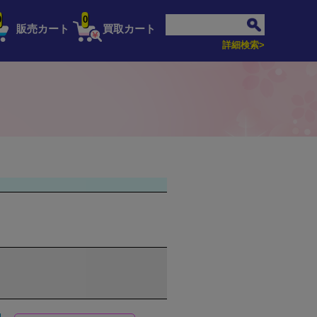
0
0
販売カート
買取カート
詳細検索>