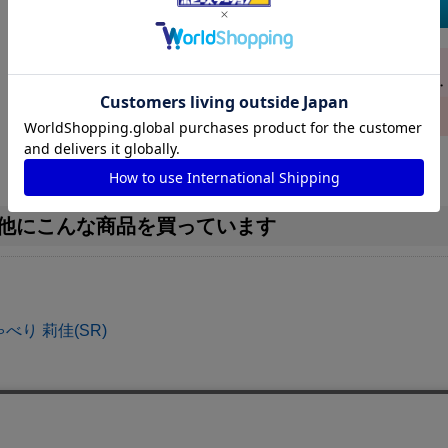
カートに入れる
購入枚数
枚
商品情報
生産段階で発生する初期不良（微細な白欠けやスレなどのキズ・
生しうる状態）がある場合がございます。予めご了承ください。
他にこんな商品を買っています
べり 莉佳(SR)