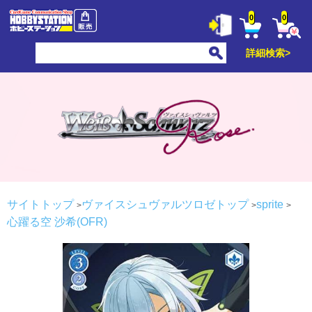
0
0
詳細検索>
サイトトップ
ヴァイスシュヴァルツロゼトップ
sprite
心躍る空 沙希(OFR)