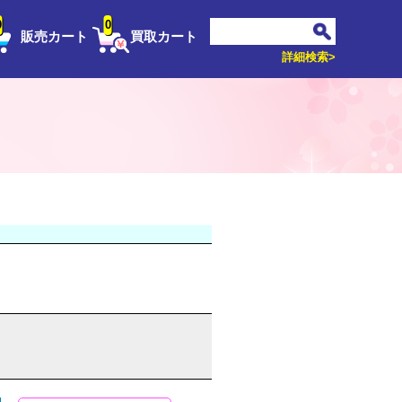
0
0
販売カート
買取カート
詳細検索>