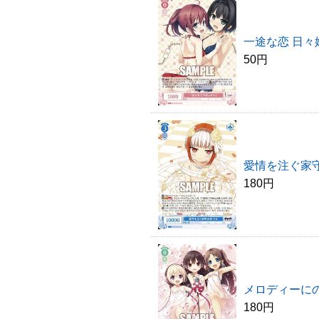
一途な恋 日々
50円
愛情を注ぐ家守
180円
メロディーにの
180円