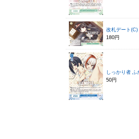
改札デート(C)
180円
しっかり者 ふ
50円