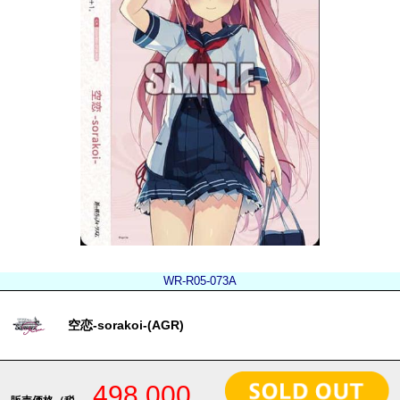
WR-R05-073A
空恋-sorakoi-(AGR)
498,000