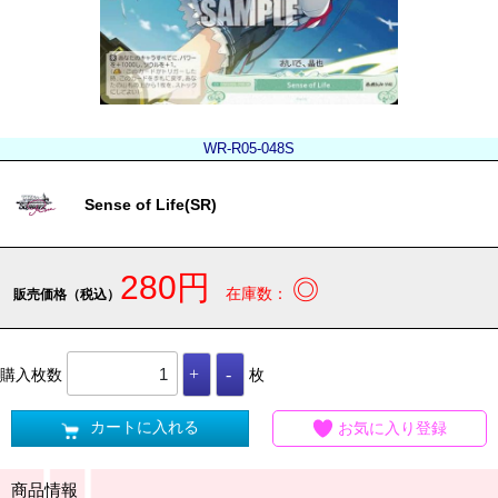
WR-R05-048S
Sense of Life(SR)
280円
◎
在庫数：
販売価格（税込）
購入枚数
枚
カートに入れる
お気に入り登録
商品情報