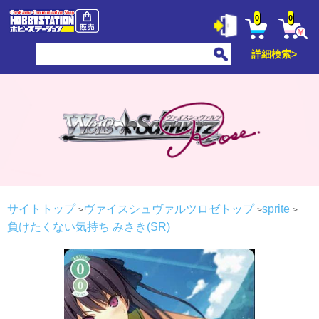
0
0
詳細検索>
サイトトップ
ヴァイスシュヴァルツロゼトップ
sprite
負けたくない気持ち みさき(SR)