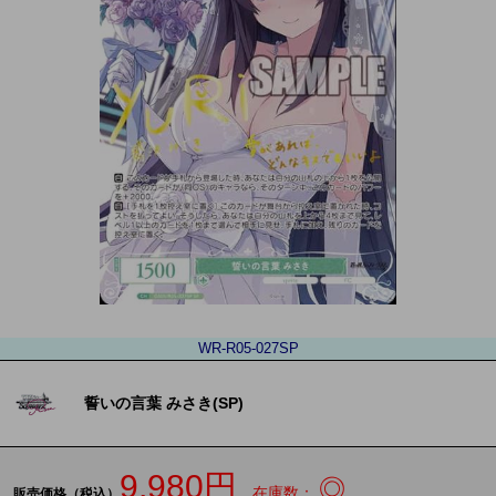
WR-R05-027SP
誓いの言葉 みさき(SP)
9,980円
◎
在庫数：
販売価格（税込）