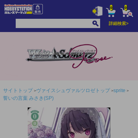
0
0
詳細検索>
サイトトップ
ヴァイスシュヴァルツロゼトップ
sprite
誓いの言葉 みさき(SP)