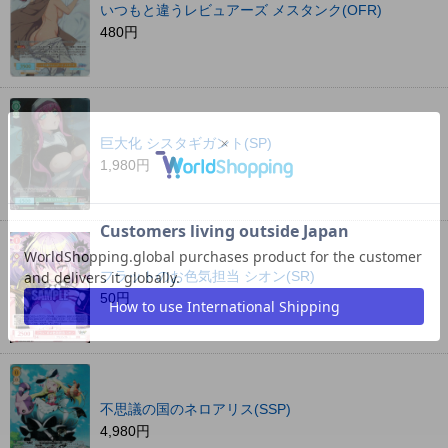
いつもと違うレビュアーズ メスタンク(OFR)
480円
巨大化 シスタギガント(SP)
1,980円
フラットのお色気担当 シオン(SR)
50円
不思議の国のネロアリス(SSP)
4,980円