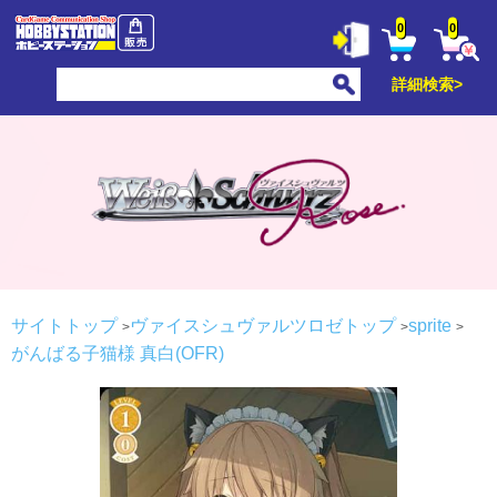
0
0
詳細検索>
サイトトップ
ヴァイスシュヴァルツロゼトップ
sprite
がんばる子猫様 真白(OFR)