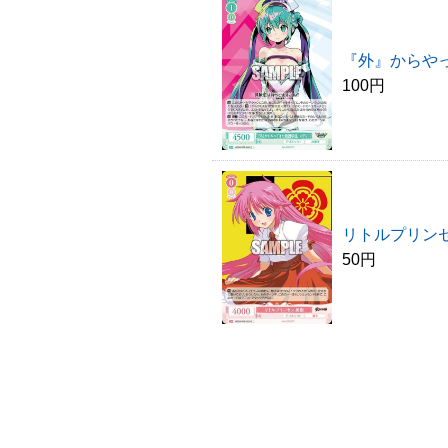
『外』からやっ
100円
リトルプリンセ
50円