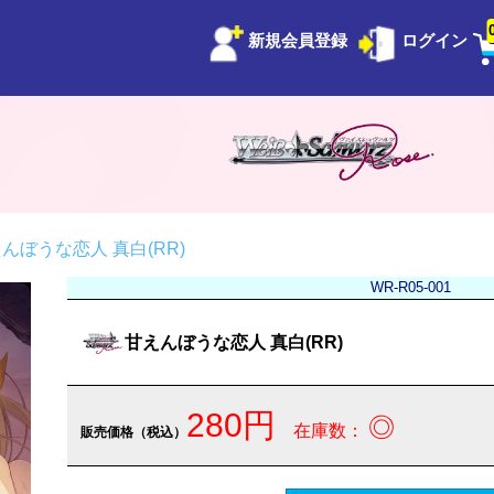
新規会員登録
ログイン
んぼうな恋人 真白(RR)
WR-R05-001
甘えんぼうな恋人 真白(RR)
280円
◎
在庫数：
販売価格（税込）