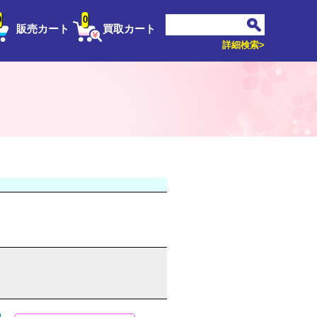
0
0
販売カート
買取カート
詳細検索>