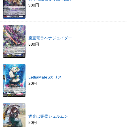
980円
魔宝竜ラベナジェイダー
580円
LettiaMateSカリス
20円
遮光は完璧シュルムン
80円