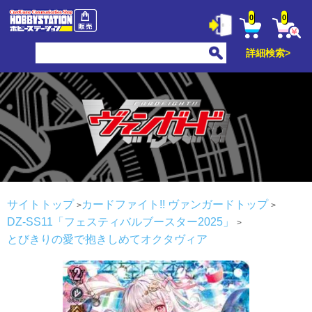
0
0
詳細検索>
サイトトップ
カードファイト!! ヴァンガードトップ
DZ-SS11「フェスティバルブースター2025」
とびきりの愛で抱きしめてオクタヴィア