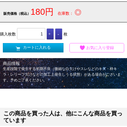
180円
◎
在庫数：
販売価格（税込）
購入枚数
枚
カートに入れる
お気に入り登録
商品情報
生産段階で発生する初期不良（微細な白欠けやスレなどのキズ・枠キ
ラ・レリーフ欠けなどの加工上発生しうる状態）がある場合がございま
す。予めご了承ください。
この商品を買った人は、他にこんな商品を買っ
ています