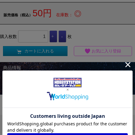
50円
◎
在庫数：
販売価格（税込）
購入枚数
枚
カートに入れる
お気に入り登録
商品情報
生産段階で発生する初期不良（微細な白欠けやスレなどのキズ・枠キ
ラ・レリーフ欠けなどの加工上発生しうる状態）がある場合がございま
す。予めご了承ください。
この商品を買った人は、他にこんな商品を買っ
ています