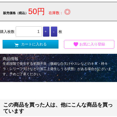
50円
◎
在庫数：
販売価格（税込）
購入枚数
枚
カートに入れる
お気に入り登録
商品情報
生産段階で発生する初期不良（微細な白欠けやスレなどのキズ・枠キ
ラ・レリーフ欠けなどの加工上発生しうる状態）がある場合がございま
す。予めご了承ください。
この商品を買った人は、他にこんな商品を買っ
ています