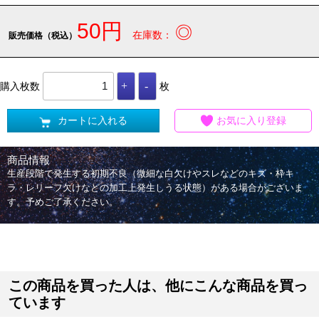
50円
◎
在庫数：
販売価格（税込）
購入枚数
枚
カートに入れる
お気に入り登録
商品情報
生産段階で発生する初期不良（微細な白欠けやスレなどのキズ・枠キ
ラ・レリーフ欠けなどの加工上発生しうる状態）がある場合がございま
す。予めご了承ください。
この商品を買った人は、他にこんな商品を買っ
ています