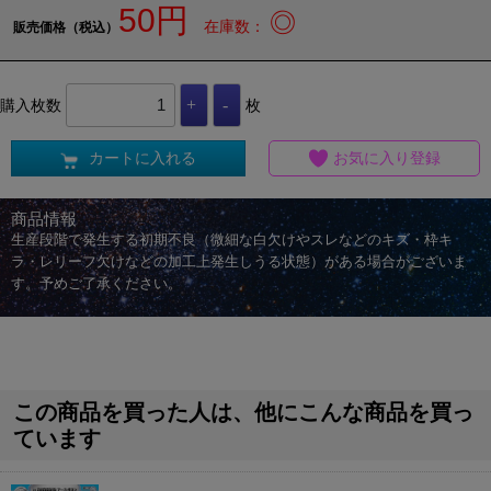
50円
◎
在庫数：
販売価格（税込）
購入枚数
枚
カートに入れる
お気に入り登録
商品情報
生産段階で発生する初期不良（微細な白欠けやスレなどのキズ・枠キ
ラ・レリーフ欠けなどの加工上発生しうる状態）がある場合がございま
す。予めご了承ください。
この商品を買った人は、他にこんな商品を買っ
ています