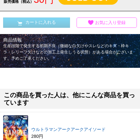
販売価格（税込）
カートに入れる
お気に入り登録
商品情報
生産段階で発生する初期不良（微細な白欠けやスレなどのキズ・枠キ
ラ・レリーフ欠けなどの加工上発生しうる状態）がある場合がございま
す。予めご了承ください。
この商品を買った人は、他にこんな商品を買っ
ています
ウルトラマンアークアークアイソード
280円