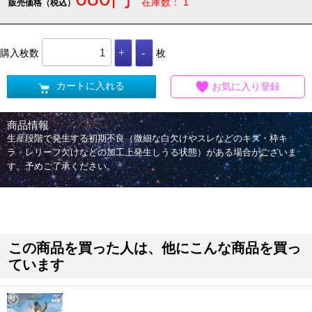
在庫数： 1
販売価格（税込）
購入枚数
枚
カートに入れる
お気に入り登録
商品情報
生産段階で発生する初期不良（微細な白欠けやスレなどのキズ・枠キ
ラ・レリーフ欠けなどの加工上発生しうる状態）がある場合がございま
す。予めご了承ください。
この商品を買った人は、他にこんな商品を買っ
ています